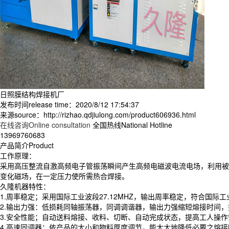
日照膜结构焊接机厂
发布时间release time：2020/8/12 17:54:37
来源source：http://rizhao.qdjiulong.com/product606936.html
在线咨询Online consultation
全国热线National Hotline
13969760683
产品简介Product
工作原理：
采用高压整流自激高频电子管振荡瞬间产生高频电磁波电流电场，利用被加
变化磁场，在一定压力使所需热合焊接。
久隆机器特性：
1.周率稳定；采用国际工业波段27.12MHZ，输出周率稳定，符合国际
2.输出力强：低损耗同轴振荡器，同调调谐器，输出力强缩短熔接时间
3.安全性能；自动送料熔接、收料、切断、自动完成状态，提高工人操
4.高速同调器；依产品的大小和物料厚度调节，能大大地降低必要之熔