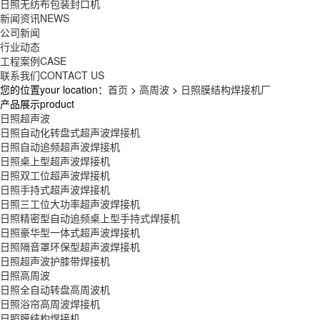
日照无纺布包装封口机
新闻资讯
NEWS
公司新闻
行业动态
工程案例
CASE
联系我们
CONTACT US
您的位置your location：
首页
>
高周波
>
日照膜结构焊接机厂
产品展示product
日照超声波
日照自动化转盘式超声波焊接机
日照自动追频超声波焊接机
日照桌上型超声波焊接机
日照双工位超声波焊接机
日照手持式超声波焊接机
日照三工位大功率超声波焊接机
日照精密型自动追频桌上型手持式焊接机
日照豪华型一体式超声波焊接机
日照隔音罩环保型超声波焊接机
日照超声波护膝带焊接机
日照高周波
日照全自动转盘高周波机
日照浴帘高周波焊接机
日照膜结构焊接机