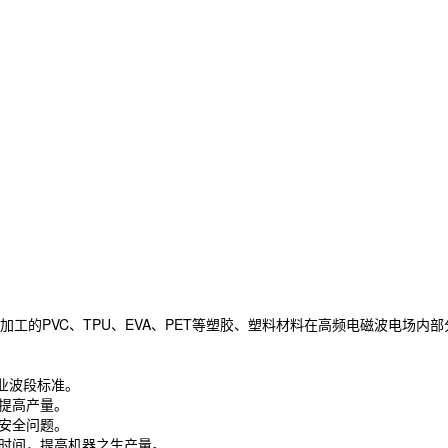
工的PVC、TPU、EVA、PET等塑胶、塑料材料在高频电磁波电场
工业波段标准。
，提高产量。
作安全问题。
接时间，提高机器之生产量。