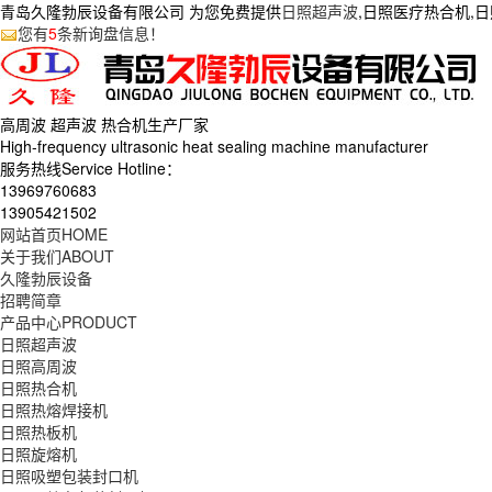
青岛久隆勃辰设备有限公司 为您免费提供
日照超声波
,日照医疗热合机,
您有
5
条新询盘信息！
高周波 超声波 热合机生产
厂家
High-frequency ultrasonic heat sealing machine manufacturer
服务热线Service Hotline：
13969760683
13905421502
网站首页
HOME
关于我们
ABOUT
久隆勃辰设备
招聘简章
产品中心
PRODUCT
日照超声波
日照高周波
日照热合机
日照热熔焊接机
日照热板机
日照旋熔机
日照吸塑包装封口机