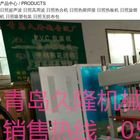
产品中心 / PRODUCTS
日照超声波
日照高周波
日照热合机
日照热熔焊接
日照热板机
日照旋熔
机
日照吸塑包装
日照无纺布包