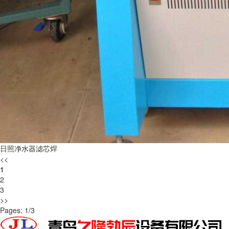
日照净水器滤芯焊
<<
1
2
3
>>
Pages: 1/3