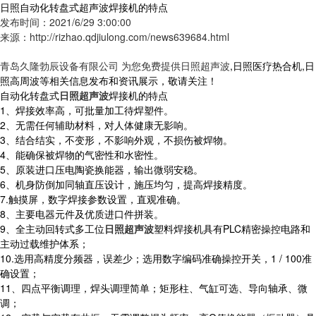
日照自动化转盘式超声波焊接机的特点
发布时间：2021/6/29 3:00:00
来源：http://rizhao.qdjiulong.com/news639684.html
青岛久隆勃辰设备有限公司 为您免费提供
日照超声波
,日照医疗热合机,日
照高周波等相关信息发布和资讯展示，敬请关注！
自动化转盘式
日照超声波
焊接机的特点
1、焊接效率高，可批量加工待焊塑件。
2、无需任何辅助材料，对人体健康无影响。
3、结合结实，不变形，不影响外观，不损伤被焊物。
4、能确保被焊物的气密性和水密性。
5、原装进口压电陶瓷换能器，输出微弱安稳。
6、机身防倒加同轴直压设计，施压均匀，提高焊接精度。
7.触摸屏，数字焊接参数设置，直观准确。
8、主要电器元件及优质进口件拼装。
9、全主动回转式多工位
日照超声波
塑料焊接机具有PLC精密操控电路和
主动过载维护体系；
10.选用高精度分频器，误差少；选用数字编码准确操控开关，1 / 100准
确设置；
11、四点平衡调理，焊头调理简单；矩形柱、气缸可选、导向轴承、微
调；