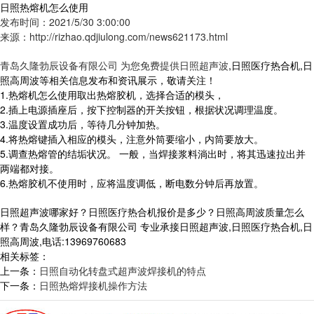
日照热熔机怎么使用
发布时间：2021/5/30 3:00:00
来源：http://rizhao.qdjiulong.com/news621173.html
青岛久隆勃辰设备有限公司 为您免费提供
日照超声波
,日照医疗热合机,日
照高周波等相关信息发布和资讯展示，敬请关注！
1.热熔机怎么使用取出热熔胶机，选择合适的模头，
2.插上电源插座后，按下控制器的开关按钮，根据状况调理温度。
3.温度设置成功后，等待几分钟加热。
4.将热熔键插入相应的模头，注意外筒要缩小，内筒要放大。
5.调查热熔管的结垢状况。 一般，当焊接浆料淌出时，将其迅速拉出并
两端都对接。
6.热熔胶机不使用时，应将温度调低，断电数分钟后再放置。
日照超声波哪家好？日照医疗热合机报价是多少？日照高周波质量怎么
样？青岛久隆勃辰设备有限公司 专业承接日照超声波,日照医疗热合机,日
照高周波,电话:13969760683
相关标签：
上一条：
日照自动化转盘式超声波焊接机的特点
下一条：
日照热熔焊接机操作方法