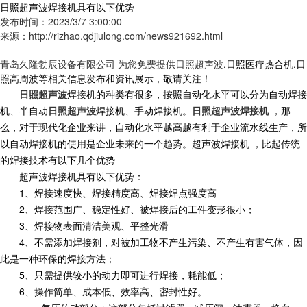
日照超声波焊接机具有以下优势
发布时间：2023/3/7 3:00:00
来源：http://rizhao.qdjiulong.com/news921692.html
青岛久隆勃辰设备有限公司 为您免费提供
日照超声波
,日照医疗热合机,日
照高周波等相关信息发布和资讯展示，敬请关注！
日照超声波
焊接机
的种类有很多，按照自动化水平可以分为自动焊接
机、半
自动
日照超声波
焊接机
、手动焊接机。
日照超声波焊接机
，那
么，对于现代化企业来讲，自动化水平越高越有利于企业流水线生产，所
以自动焊接机的使用是企业未来的一个趋势。超声波焊接机 ，比起传统
的焊接技术有以下几个优势
超声波焊接机具有以下优势：
1、焊接速度快、焊接精度高、焊接焊点强度高
2、焊接范围广、稳定性好、被焊接后的工件变形很小；
3、焊接物表面清洁美观、平整光滑
4、不需添加焊接剂，对被加工物不产生污染、不产生有害气体，因
此是一种环保的焊接方法；
5、只需提供较小的动力即可进行焊接，耗能低；
6、操作简单、成本低、效率高、密封性好。