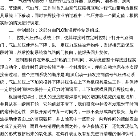
一、 气压传动部分：这部分包括过滹器、减压阀、油雾器、换向
器、节流阀、气缸等。工作时首先由空气压缩机驱动冲程气缸带动热板模
具系统上下移动，同时在焊接作业的过程中，气压并非一个固定值，根据
实际的情况进行调定。
二、控制部分：这部分由PLC和温度控制器组成。
1、 控制气压传动系统工作，使其焊接时在定时控制下打开气路阀
门，气缸加压使焊头下降，以一定压力压住被焊物件，当焊接完后保压一
段时间，然后控制系统将气路阀门换向，使焊头回升复位。
2、控制塑料件在热板上加热的工作时间，本系统使整个焊接过程实
现自动化，操作时只启动按钮产生一个触发脉冲，便能自动地完在本次焊
接全过程。整个控制系统的顺序是:电源启动一触发控制信号气压传动系
统，气缸加压上下加紧模具下降并压住在上下热板模具发生工作，并保持
一定熔接时间继续保持一定压力时间退压，上下加紧模具回升焊接结束。
根据研究得出，接头的强度随着焊接时间的增加以递减的速度增加，
并且从某一瞬间开始，它的值就不变了，我们研究中并没有发现对于时间
的这种稳定性，焊接开始时在某一时间内，一般不会形成新的接头。超声
波振动使表面上的薄膜破坏，并去除其中一些部分，两焊件间的接触表面
变成了光亮的，而且在被清理的表面之外，在许多情况下，还能发现似飞
溅的形式被挤出来的氧化膜。在焊件表面没有预先进行清理的铜和钛时，