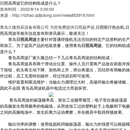
日照高周波它的结构组成是什么？
发布时间：2022/8/14 3:00:00
来源：http://rizhao.qdjiulong.com/news852919.html
青岛久隆勃辰设备有限公司 为您免费提供
日照超声波
,日照医疗热合机,日
照高周波等相关信息发布和资讯展示，敬请关注！
青岛
日照高周波
主要针对普通焊接机无法完结的特定产品资料的生产
和加工。为了提高产品的包装质量，使用青岛
日照高周波
。它的结构组成
是什么？
青岛高周波厂家久隆总结一下几点青岛高周波的结构组成：
青岛高周波具有两个滑动台位置。操作人员只需将产品放在前面并按
下按钮，机头将主动下降、加热和上升，滑台将退出，完结所有简略的操
作过程，员工无需特别操作，经过培训后即可使用。
维护装置和限流维护：当输出力调理过大时，高循环输出将被堵截，
因此不会因 青岛高周波机器中电流过大而损坏管。
青岛高周波的振荡频率高，契合工业频带规范；电子管自激振荡器
的高频发生商用频率的电磁场，从而使加工过的塑料处于上电极和下电极
之间的高频电场中。发生距离力运动摩擦，并在模具中取得焊接效果。
输出功率的调整：使用低损耗同轴振荡器，输出力的强度可以根据模