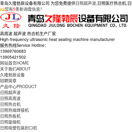
青岛久隆勃辰设备有限公司 为您免费提供
日照超声波
,日照医疗热合机,
您有
5
条新询盘信息！
高周波 超声波 热合机生产
厂家
High-frequency ultrasonic heat sealing machine manufacturer
服务热线Service Hotline：
13969760683
13905421502
网站首页
HOME
关于我们
ABOUT
久隆勃辰设备
招聘简章
产品中心
PRODUCT
日照超声波
日照高周波
日照热合机
日照热熔焊接机
日照热板机
日照旋熔机
日照吸塑包装封口机