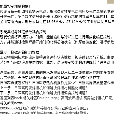
能量控制精度的提升
传统设备采用调频管振荡电路，输出稳定性受电网电压及元件温度影响较大
开关元件，配合数字信号处理器（DSP）进行精确的频率与功率控制。其
范围有所拓宽，部分设备可在13.56MHz、27.12MHz等工业频段间
系统集成与过程参数耦合控制
现代设备将焊接压力、时间、能量输出与冷却过程进行集成化编程控制。
方，并能通过检测焊接开始时的材料初始状态（如厚度微变化）进行参数
监测与数据追溯能力增强
工业物联网技术的应用使得设备运行状态数据可被连续记录与分析。主要
艺分析与问题追溯提供依据。此外，谐波抑制技术的改进降低了设备对电
总体而言，高周波焊接机的技术发展呈现出从单一能量输出控制向多参数
高度依赖、无法实现熔核区直接测温等根本性技术约束仍然存在。
日照超声波哪家好？日照医疗热合机报价是多少？日照高周波质量怎么样？青岛
上一条：
日照高周波焊接机如何解决焊接材料脆化问题？
下一条：
日照高周波焊接机如何解决焊接温度控制问题？
返回列表back
相关标签Related tags：
高周波焊接机
,
高周波焊接机厂家
,
相关新闻news
2026-08-02
日照高周波焊接机在建筑行业的应用有哪些？
2026-07-26
日照高周波焊接机如何应对高频率焊接需求？